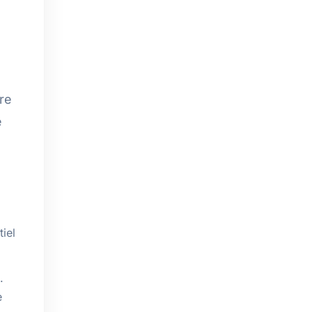
re
e
iel
.
e