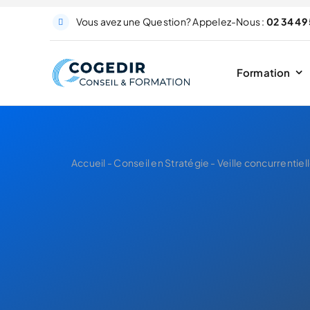
Passer
Vous avez une Question? Appelez-Nous :
02 34 49 
au
contenu
Formation
Accueil
-
Conseil en Stratégie
-
Veille concurrentie