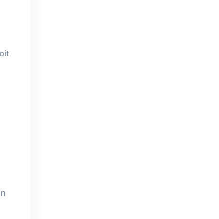
oit
n
on