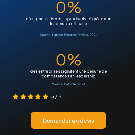
0
%
d’augmentation de la productivité grâce à un
leadership efficace
Source: Harvard Business Review, 2024
0
%
des entreprises signalent une pénurie de
compétences en leadership
Source: Deloitte, 2024
5
/
5
Demander un devis