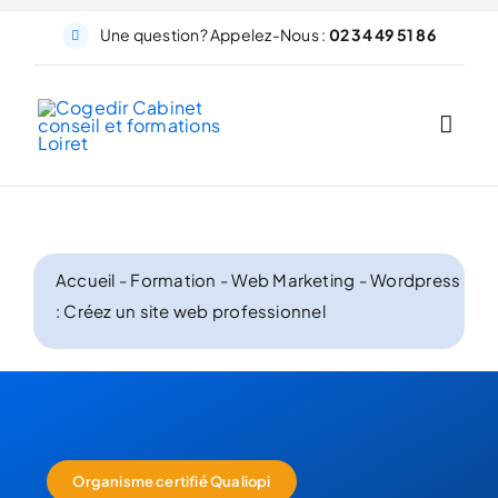
Passer
Une question? Appelez-Nous :
02 34 49 51 86
au
contenu
Accueil
-
Formation
-
Web Marketing
-
Wordpress
: Créez un site web professionnel
Organisme certifié Qualiopi