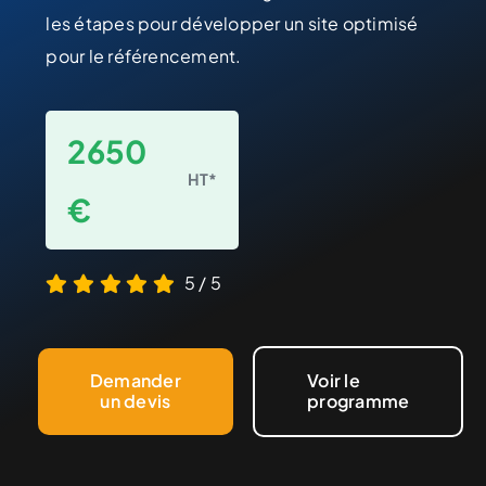
les étapes pour développer un site optimisé
pour le référencement.
2650
HT*
€
5
/
5
Demander
Voir le
un devis
programme